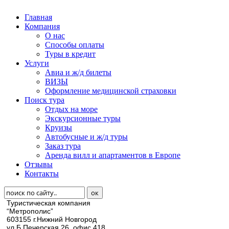
Главная
Компания
О нас
Способы оплаты
Туры в кредит
Услуги
Авиа и ж/д билеты
ВИЗЫ
Оформление медицинской страховки
Поиск тура
Отдых на море
Экскурсионные туры
Круизы
Автобусные и ж/д туры
Заказ тура
Аренда вилл и апартаментов в Европе
Отзывы
Контакты
Туристическая компания
“Метрополис”
603155 г.Нижний Новгород
ул.Б.Печерская 26, офис 418