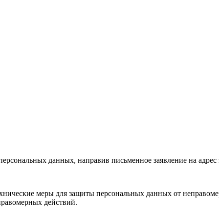
у персональных данных, направив письменное заявление на адре
нические меры для защиты персональных данных от неправомер
правомерных действий.