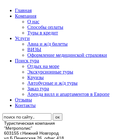
Главная
Компания
О нас
Способы оплаты
Туры в кредит
Услуги
Авиа и ж/д билеты
ВИЗЫ
Оформление медицинской страховки
Поиск тура
Отдых на море
Экскурсионные туры
Круизы
Автобусные и ж/д туры
Заказ тура
Аренда вилл и апартаментов в Европе
Отзывы
Контакты
Туристическая компания
“Метрополис”
603155 г.Нижний Новгород
ул.Б.Печерская 26, офис 418