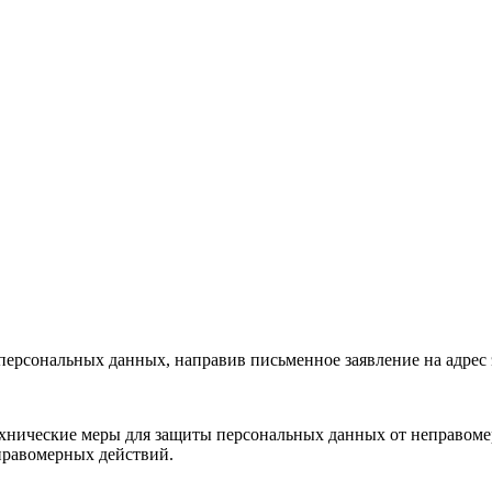
у персональных данных, направив письменное заявление на адре
нические меры для защиты персональных данных от неправомер
правомерных действий.