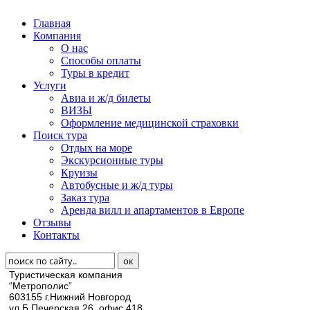
Главная
Компания
О нас
Способы оплаты
Туры в кредит
Услуги
Авиа и ж/д билеты
ВИЗЫ
Оформление медицинской страховки
Поиск тура
Отдых на море
Экскурсионные туры
Круизы
Автобусные и ж/д туры
Заказ тура
Аренда вилл и апартаментов в Европе
Отзывы
Контакты
Туристическая компания
“Метрополис”
603155 г.Нижний Новгород
ул.Б.Печерская 26, офис 418