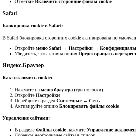
Отметьте
Включить сторонние файлы cookie
Safari
Блокировка cookie в Safari:
В Safari блокировка сторонних cookie активирована по умолча
Откройте
меню Safari
→
Настройки
→
Конфиденциаль
Убедитесь, что активна опция
Предотвращать перекрест
Яндекс.Браузер
Как отключить cookie:
Нажмите на
меню браузера
(три полоски)
Откройте
Настройки
Перейдите в раздел
Системные
→
Сеть
Активируйте опцию
Блокировать файлы cookie
Управление сайтами:
В разделе
Файлы cookie
нажмите
Управление исключе
Добавьте необходимые сайты в список