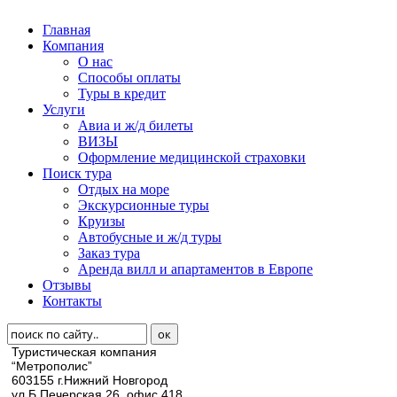
Главная
Компания
О нас
Способы оплаты
Туры в кредит
Услуги
Авиа и ж/д билеты
ВИЗЫ
Оформление медицинской страховки
Поиск тура
Отдых на море
Экскурсионные туры
Круизы
Автобусные и ж/д туры
Заказ тура
Аренда вилл и апартаментов в Европе
Отзывы
Контакты
Туристическая компания
“Метрополис”
603155 г.Нижний Новгород
ул.Б.Печерская 26, офис 418