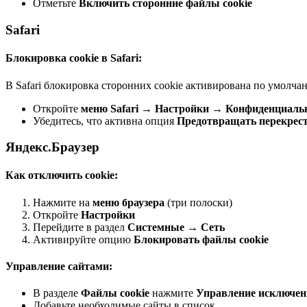
Отметьте
Включить сторонние файлы cookie
Safari
Блокировка cookie в Safari:
В Safari блокировка сторонних cookie активирована по умолча
Откройте
меню Safari
→
Настройки
→
Конфиденциаль
Убедитесь, что активна опция
Предотвращать перекрест
Яндекс.Браузер
Как отключить cookie:
Нажмите на
меню браузера
(три полоски)
Откройте
Настройки
Перейдите в раздел
Системные
→
Сеть
Активируйте опцию
Блокировать файлы cookie
Управление сайтами:
В разделе
Файлы cookie
нажмите
Управление исключе
Добавьте необходимые сайты в список