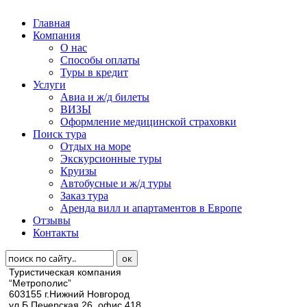
Главная
Компания
О нас
Способы оплаты
Туры в кредит
Услуги
Авиа и ж/д билеты
ВИЗЫ
Оформление медицинской страховки
Поиск тура
Отдых на море
Экскурсионные туры
Круизы
Автобусные и ж/д туры
Заказ тура
Аренда вилл и апартаментов в Европе
Отзывы
Контакты
Туристическая компания
“Метрополис”
603155 г.Нижний Новгород
ул.Б.Печерская 26, офис 418