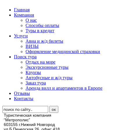
Главная
Компания
О нас
Способы оплаты
Туры в кредит
Услуги
Авиа и ж/д билеты
ВИЗЫ
Оформление медицинской страховки
Поиск тура
Отдых на море
Экскурсионные туры
Круизы
Автобусные и ж/д туры
Заказ тура
Аренда вилл и апартаментов в Европе
Отзывы
Контакты
Туристическая компания
“Метрополис”
603155 г.Нижний Новгород
ул.Б.Печерская 26, офис 418