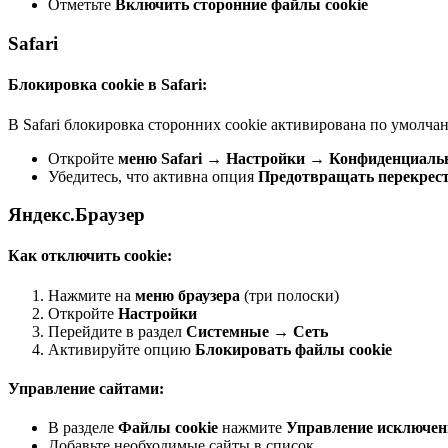
Отметьте
Включить сторонние файлы cookie
Safari
Блокировка cookie в Safari:
В Safari блокировка сторонних cookie активирована по умолча
Откройте
меню Safari
→
Настройки
→
Конфиденциаль
Убедитесь, что активна опция
Предотвращать перекрест
Яндекс.Браузер
Как отключить cookie:
Нажмите на
меню браузера
(три полоски)
Откройте
Настройки
Перейдите в раздел
Системные
→
Сеть
Активируйте опцию
Блокировать файлы cookie
Управление сайтами:
В разделе
Файлы cookie
нажмите
Управление исключе
Добавьте необходимые сайты в список