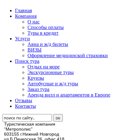
Главная
Компания
О нас
Способы оплаты
Туры в кредит
Услуги
Авиа и ж/д билеты
ВИЗЫ
Оформление медицинской страховки
Поиск тура
Отдых на море
Экскурсионные туры
Круизы
Автобусные и ж/д туры
Заказ тура
Аренда вилл и апартаментов в Европе
Отзывы
Контакты
Туристическая компания
“Метрополис”
603155 г.Нижний Новгород
ул.Б.Печерская 26, офис 418