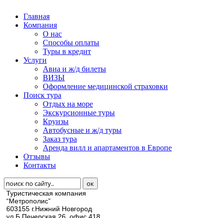
Главная
Компания
О нас
Способы оплаты
Туры в кредит
Услуги
Авиа и ж/д билеты
ВИЗЫ
Оформление медицинской страховки
Поиск тура
Отдых на море
Экскурсионные туры
Круизы
Автобусные и ж/д туры
анд
Заказ тура
Аренда вилл и апартаментов в Европе
Отзывы
Контакты
Туристическая компания
“Метрополис”
603155 г.Нижний Новгород
ул.Б.Печерская 26, офис 418