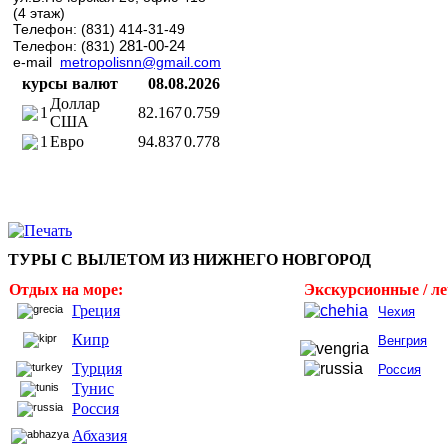
(4 этаж)
Телефон: (831) 414-31-49
281-00-24
Телефон: (831)
e-mail
metropolisnn@gmail.com
курсы валют
08.08.2026
Доллар
1
82.167
0.759
США
1
Евро
94.837
0.778
ТУРЫ С ВЫЛЕТОМ ИЗ НИЖНЕГО НОВГОРОД
Отдых на море:
Экскурсионные / л
Греция
Чехия
Кипр
Венгрия
Турция
Россия
Тунис
Россия
Абхазия