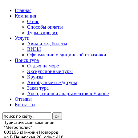
Главная
Компания
О нас
Способы оплаты
Туры в кредит
Услуги
Авиа и ж/д билеты
ВИЗЫ
Оформление медицинской страховки
Поиск тура
Отдых на море
Экскурсионные туры
Круизы
Автобусные и ж/д туры
Заказ тура
Аренда вилл и апартаментов в Европе
Отзывы
Контакты
Туристическая компания
“Метрополис”
603155 г.Нижний Новгород
ул.Б.Печерская 26, офис 418