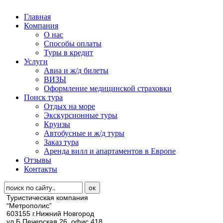
Главная
Компания
О нас
Способы оплаты
Туры в кредит
Услуги
Авиа и ж/д билеты
ВИЗЫ
Оформление медицинской страховки
Поиск тура
Отдых на море
Экскурсионные туры
Круизы
Автобусные и ж/д туры
Заказ тура
Аренда вилл и апартаментов в Европе
Отзывы
Контакты
Туристическая компания
“Метрополис”
603155 г.Нижний Новгород
ул.Б.Печерская 26, офис 418