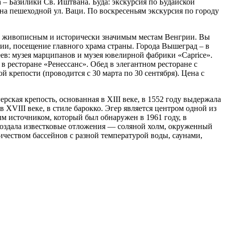
– Базилики Св. Иштвана. Буда: экскурсия по Будайской
 на пешеходной ул. Ваци. По воскресеньям экскурсия по городу
ым живописным и исторически значимым местам Венгрии. Вы
ии, посещение главного храма страны. Города Вышеград – в
еев: музея марципанов и музея ювелирной фабрики «Caprice».
 ресторане «Ренессанс». Обед в элегантном ресторане с
крепости (проводится с 30 марта по 30 сентября). Цена с
герская крепость, основанная в XIII веке, в 1552 году выдержала
 XVIII веке, в стиле барокко. Эгер является центром одной из
м источником, который был обнаружен в 1961 году, в
 создала известковые отложения — соляной холм, окруженный
ичеством бассейнов с разной температурой воды, саунами,