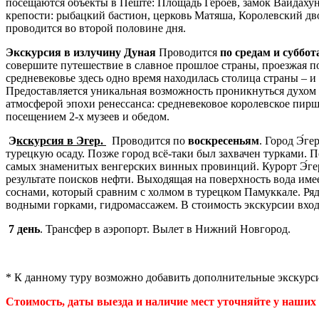
посещаются объекты в Пеште: Площадь Героев, замок Вайдахун
крепости: рыбацкий бастион, церковь Матяша, Королевский дво
проводится во второй половине дня.
Экскурсия в излучину Дуная
Проводится
по средам и суббот
совершите путешествие в славное прошлое страны, проезжая п
средневековье здесь одно время находилась столица страны – 
Предоставляется уникальная возможность проникнуться духом В
атмосферой эпохи ренессанса: средневековое королевское пирш
посещением 2-х музеев и обедом.
Э
кскурсия в Эгер.
Проводится по
воскресеньям
. Город Э́г
турецкую осаду. Позже город всё-таки был захвачен турками. П
самых знаменитых венгерских винных провинций. Курорт Э́герс
результате поисков нефти. Выходящая на поверхность вода име
соснами, который сравним с холмом в турецком Памуккале. Ря
водными горками, гидромассажем. В стоимость экскурсии вход
7 день
. Трансфер в аэропорт. Вылет в Нижний Новгород.
* К данному туру возможно добавить дополнительные экскур
Стоимость, даты выезда и наличие мест уточняйте у наших