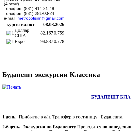
(4 этаж)
Телефон: (831) 414-31-49
281-00-24
Телефон: (831)
e-mail
metropolisnn@gmail.com
курсы валют
08.08.2026
Доллар
1
82.167
0.759
США
1
Евро
94.837
0.778
Будапешт экскурсии Классика
БУДАПЕШТ КЛ
1 день
. Прибытие в а/п. Трансфер в гостиницу Будапешта.
2-6 день. Экскурсия по Будапешту
Проводится
по понедельн