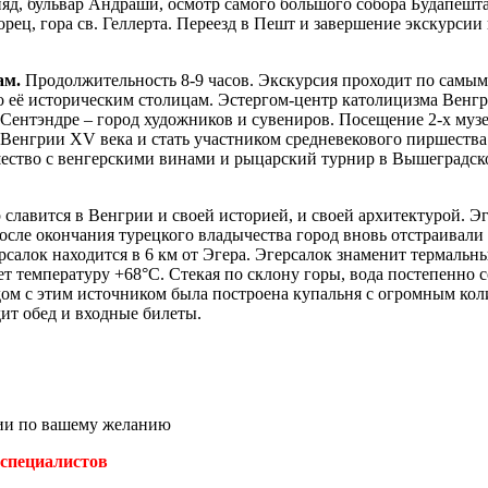
яд, бульвар Андраши, осмотр самого большого собора Будапешта 
рец, гора св. Геллерта. Переезд в Пешт и завершение экскурсии
ам.
Продолжительность 8-9 часов. Экскурсия проходит по сам
о её историческим столицам. Эстергом-центр католицизма Венгр
и Сентэндре – город художников и сувениров. Посещение 2-х муз
енгрии ХV века и стать участником средневекового пиршества в
ество с венгерскими винами и рыцарский турнир в Вышеградской 
ер славится в Венгрии и своей историей, и своей архитектурой. Э
осле окончания турецкого владычества город вновь отстраивали в
алок находится в 6 км от Эгера. Эгерсалок знаменит термальны
ет температуру +68°С. Стекая по склону горы, вода постепенно
дом с этим источником была построена купальня с огромным кол
ит обед и входные билеты.
сии по вашему желанию
 специалистов