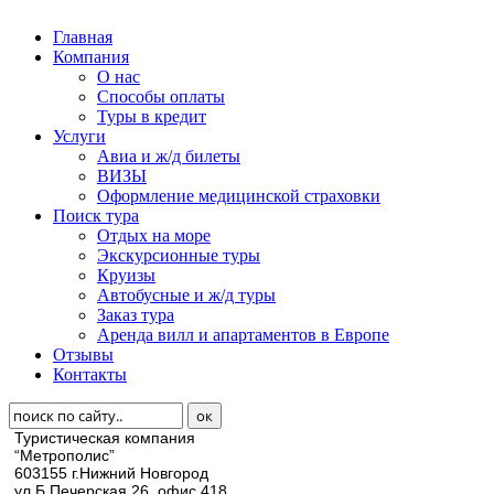
Главная
Компания
О нас
Способы оплаты
Туры в кредит
Услуги
Авиа и ж/д билеты
ВИЗЫ
Оформление медицинской страховки
Поиск тура
Отдых на море
Экскурсионные туры
Круизы
Автобусные и ж/д туры
Заказ тура
Аренда вилл и апартаментов в Европе
Отзывы
Контакты
Туристическая компания
“Метрополис”
603155 г.Нижний Новгород
ул.Б.Печерская 26, офис 418