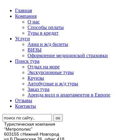
Главная
Компания
О нас
Способы оплаты
Туры в кредит
Услуги
Авиа и ж/д билеты
ВИЗЫ
Оформление медицинской страховки
Поиск тура
Отдых на море
Экскурсионные туры
Круизы
Автобусные и ж/д туры
Заказ тура
Аренда вилл и апартаментов в Европе
Отзывы
Контакты
Туристическая компания
“Метрополис”
603155 г.Нижний Новгород
ул.Б.Печерская 26, офис 418